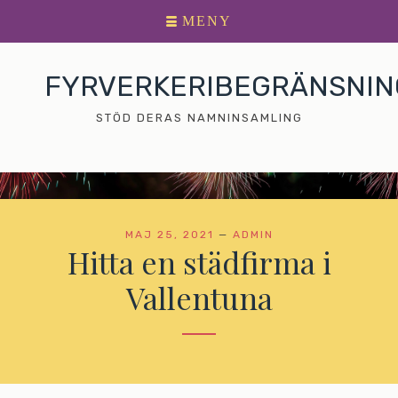
Huvudmeny
Gå
MENY
till
innehållet
FYRVERKERIBEGRÄNSNI
STÖD DERAS NAMNINSAMLING
MAJ 25, 2021
—
ADMIN
Hitta en städfirma i
Vallentuna