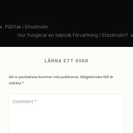
Inläggsnavigering
Plåttak i Stockholm
Hur fungerar en teknisk förvaltning i Stockholm?
LÄMNA ETT SVAR
Din e-postadress kommer inte publiceras.
Obligatoriska fält är
märkta
*