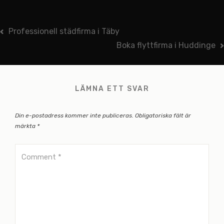
Inläggsnavigering
Professionell städfirma i Täby
Boka flyttfirma i Huddinge
LÄMNA ETT SVAR
Din e-postadress kommer inte publiceras.
Obligatoriska fält är
märkta
*