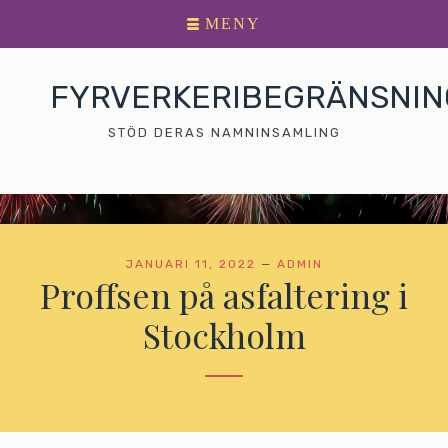
Huvudmeny
Gå
MENY
till
innehållet
FYRVERKERIBEGRÄNSNI
STÖD DERAS NAMNINSAMLING
JANUARI 11, 2022
—
ADMIN
Proffsen på asfaltering i
Stockholm